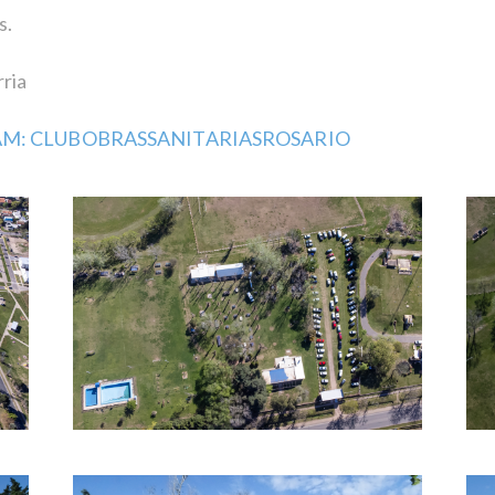
s.
rria
AM: CLUBOBRASSANITARIASROSARIO