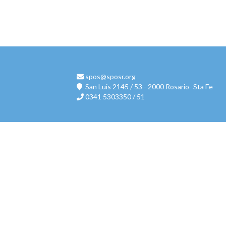
spos@sposr.org
San Luis 2145 / 53 - 2000 Rosario- Sta Fe
0341 5303350 / 51